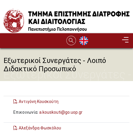
Παράκαμψη προς το κυρίως περιεχόμενο
Εξωτερικοί Συνεργάτες - Λοιπό
Διδακτικό Προσωπικό
Εξωτερικοί Συνεργάτες -
Λοιπό Διδακτικό
Προσωπικό
Αντιγόνη Κουσκούτη
Επικοινωνία:
a.kouskouti@go.uop.gr
Αλεξάνδρα Φωσκόλου