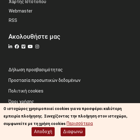
Χάρτης Ιστότοπου
Webmaster
RSS
Ακολουθήστε μας
Δήλωση προσβασιμότητας
Προστασία προσωπικών δεδομένων
Πολιτική cookies
Όροι χρήσης
Ο ιστοχώρος χρησιμοποιεί cookies για να προσφέρει καλύτερη
Προηγούμενος ιστότοπος
εμπειρία πλοήγησης. Συνεχίζοντας την πλοήγηση στον ιστοχώρο,
Image credits: Some designed by Freepik
Περισσότερα
συμφωνείτε με τη χρήση cookies
Αποδοχή
Διαφωνώ